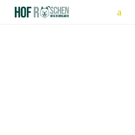
Die schöne Babsi steht sich selbst im Wege
Babsi ist 4 Jahre alt und wurde nicht wirklich
sozialisiert. Wahrscheinlich hat sie auch schon
beim Züchter wenig kennengelernt. Babsi ist
sehr unsicher...